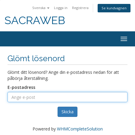
Svenska
Logga in
Registrera
Se kundvagnen
SACRAWEB
Togg
navig
Glömt lösenord
Glömt ditt lösenord? Ange din e-postadress nedan för att
påbörja återställning.
E-postadress
Skicka
Powered by
WHMCompleteSolution