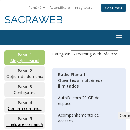
Română
Autentificare
Înregistrare
Coșul meu
SACRAWEB
Togg
navig
Categorii:
Pasul 1
Alegeți serviciul
Pasul 2
Rádio Plano 1
-
Opțiuni de domeniu
Ouvintes simultâneos
ilimitados
Pasul 3
Configurare
AutoDJ com 20 GB de
Pasul 4
espaço
Confirm comanda
Acompanhamento de
Pasul 5
acessos
Finalizare comandă