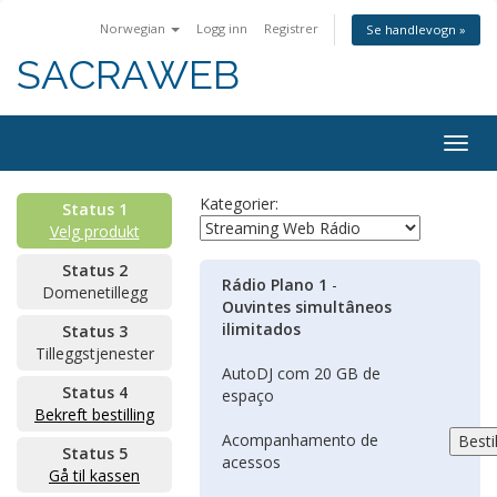
Norwegian
Logg inn
Registrer
Se handlevogn »
SACRAWEB
Togg
navig
Kategorier:
Status 1
Velg produkt
Status 2
Rádio Plano 1
-
Domenetillegg
Ouvintes simultâneos
ilimitados
Status 3
Tilleggstjenester
AutoDJ com 20 GB de
Status 4
espaço
Bekreft bestilling
Acompanhamento de
Status 5
acessos
Gå til kassen