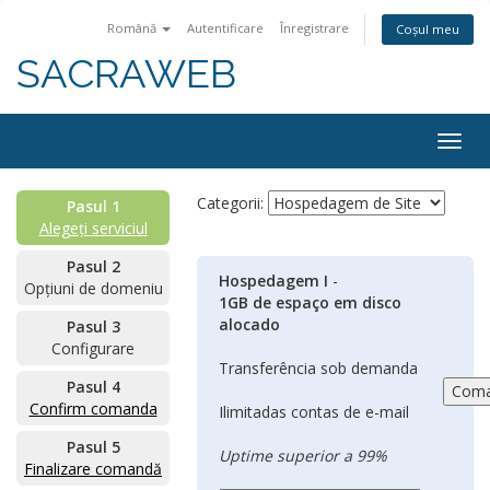
Română
Autentificare
Înregistrare
Coșul meu
SACRAWEB
Togg
navig
Categorii:
Pasul 1
Alegeți serviciul
Pasul 2
Hospedagem I
-
Opțiuni de domeniu
1GB de espaço em disco
alocado
Pasul 3
Configurare
Transferência sob demanda
Pasul 4
Confirm comanda
Ilimitadas contas de e-mail
Pasul 5
Uptime superior a 99%
Finalizare comandă