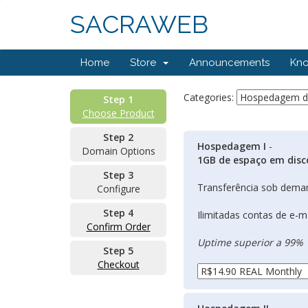
SACRAWEB
Home
Store
Announcements
Kn
Categories:
Step 1
Choose Product
Step 2
Hospedagem I
-
Domain Options
1GB de espaço em disc
Step 3
Transferência sob dema
Configure
Step 4
Ilimitadas contas de e-m
Confirm Order
Uptime superior a 99%
Step 5
Checkout