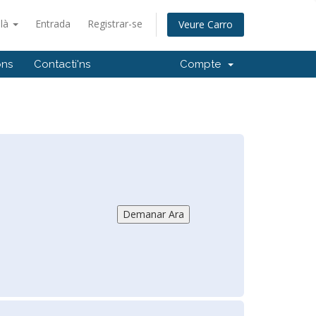
alà
Entrada
Registrar-se
Veure Carro
ons
Contacti'ns
Compte