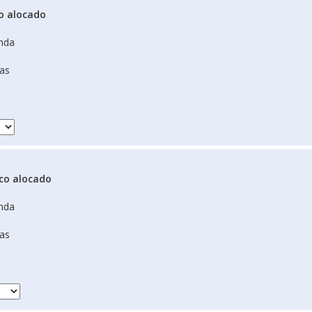
o alocado
nda
das
co alocado
nda
das