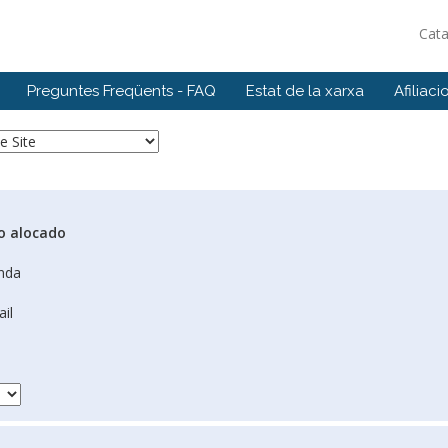
Cat
Preguntes Freqüents - FAQ
Estat de la xarxa
Afiliaci
o alocado
nda
ail