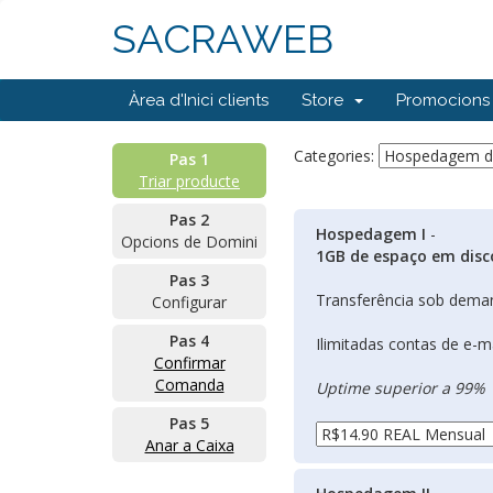
SACRAWEB
Àrea d'Inici clients
Store
Promocions
Categories:
Pas 1
Triar producte
Pas 2
Hospedagem I
-
Opcions de Domini
1GB de espaço em disc
Pas 3
Transferência sob dema
Configurar
Pas 4
Ilimitadas contas de e-m
Confirmar
Comanda
Uptime superior a 99%
Pas 5
Anar a Caixa