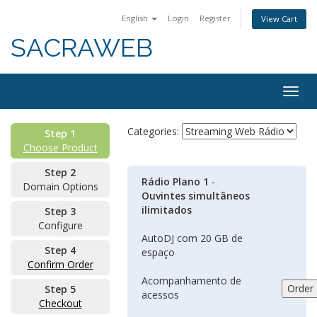
English
Login
Register
View Cart
SACRAWEB
Togg
navig
Categories:
Step 1
Choose Product
Step 2
Rádio Plano 1
-
Domain Options
Ouvintes simultâneos
ilimitados
Step 3
Configure
AutoDJ com 20 GB de
Step 4
espaço
Confirm Order
Acompanhamento de
Step 5
acessos
Checkout