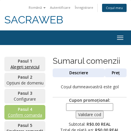
Română
Autentificare
Înregistrare
Coșul meu
SACRAWEB
Togg
navig
Sumarul comenzii
Pasul 1
Alegeți serviciul
Descriere
Preț
Pasul 2
Opțiuni de domeniu
Coșul dumneavoastră este gol
Pasul 3
Configurare
Cupon promoțional:
Pasul 4
Confirm comanda
Subtotal:
R$0.00 REAL
Pasul 5
Total de plată azi:
R$0.00 REAL