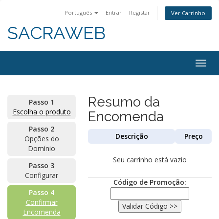
Português
Entrar
Registar
Ver Carrinho
SACRAWEB
Togg
navig
Resumo da
Passo 1
Escolha o produto
Encomenda
Passo 2
Descrição
Preço
Opções do
Domínio
Seu carrinho está vazio
Passo 3
Configurar
Código de Promoção:
Passo 4
Confirmar
Encomenda