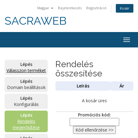
Magyar
Bejelentkezés
Regisztráció
Kosár
SACRAWEB
Togg
navig
Rendelés
Lépés
Válasszon terméket
összesítése
Lépés
Leírás
Ár
Domain beállítások
Lépés
A kosár üres
Konfigurálás
Promóciós kód:
Lépés
Rendelés
megerősítése