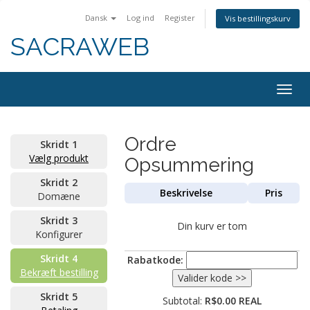
Dansk
Log ind
Register
Vis bestillingskurv
SACRAWEB
Togg
navig
Ordre
Skridt 1
Vælg produkt
Opsummering
Skridt 2
Beskrivelse
Pris
Domæne
Skridt 3
Din kurv er tom
Konfigurer
Skridt 4
Rabatkode:
Bekræft bestilling
Skridt 5
Subtotal:
R$0.00 REAL