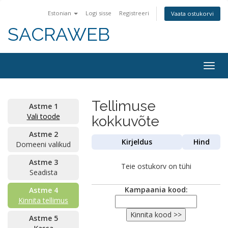
Estonian
Logi sisse
Registreeri
Vaata ostukorvi
SACRAWEB
Togg
navig
Tellimuse
Astme 1
Vali toode
kokkuvõte
Astme 2
Kirjeldus
Hind
Domeeni valikud
Astme 3
Teie ostukorv on tühi
Seadista
Kampaania kood:
Astme 4
Kinnita tellimus
Astme 5